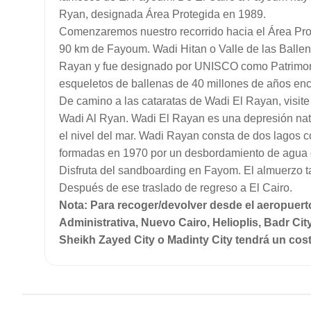
Ryan, designada Área Protegida en 1989.
Comenzaremos nuestro recorrido hacia el Área Prot
90 km de Fayoum. Wadi Hitan o Valle de las Ballen
Rayan y fue designado por UNISCO como Patrimon
esqueletos de ballenas de 40 millones de años enco
De camino a las cataratas de Wadi El Rayan, visit
Wadi Al Ryan. Wadi El Rayan es una depresión natur
el nivel del mar. Wadi Rayan consta de dos lagos 
formadas en 1970 por un desbordamiento de agua de
Disfruta del sandboarding en Fayom. El almuerzo ta
Después de ese traslado de regreso a El Cairo.
Nota: Para recoger/devolver desde el aeropuerto
Administrativa, Nuevo Cairo, Helioplis, Badr Ci
Sheikh Zayed City o Madinty City tendrá un cost