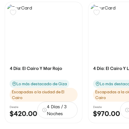
4 Día: El Cairo Y Luxor En Vuelo
4 días: escapada
Cairo y Alej...
Lo más destacado de Asuán
Destacos de Al
Escapadas a la ciudad de El
Escapadas a la ci
Cairo
Cairo
4 Días / 3
Desde
Desde
$970.00
$505.00
Noches