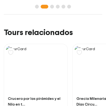
Tours relacionados
el
Grecia Milenaria 5 Noches / 6
9 Noches /
Días Circu...
Mykonos y 