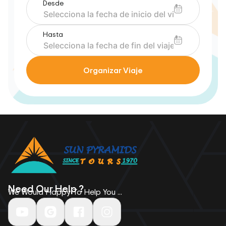
Desde
Hasta
Organizar Viaje
Need Our Help ?
We Would Happy To Help You ...