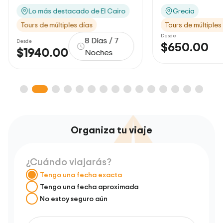
o
Grecia
Grecia
Tours de múltiples días
Tours de mú
Desde
Desde
$650.00
$1.00
6 dias
Organiza tu viaje
¿Cuándo viajarás?
Tengo una fecha exacta
Tengo una fecha aproximada
No estoy seguro aún