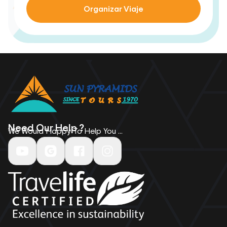
Organizar Viaje
Need Our Help ?
We Would Happy To Help You ...