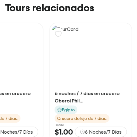
Tours relacionados
ches / 7 días en crucero
6 noches / 7 días en cru
oi Phil...
Oberoi Phil...
gipto
Egipto
cero de lujo de 7 días.
Crucero de lujo de 7 días.
Desde
.00
$1.00
6 Noches/7 Días
6 Noches/7 