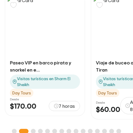
Paseo VIP en barco pirata y
Viaje de buceo a 
snorkel en e...
Tiran
Visitas turísticas en Sharm El
Visitas turístic
Sheikh
Sheikh
Day Tours
Day Tours
Desde
A
Desde
$170.00
7 horas
$60.00
8