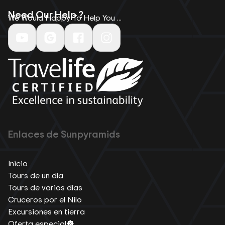
Need Our Help ?
We Would Happy To Help You ...
Enlaces de Sunpyramids
Inicio
Tours de un día
Tours de varios días
Cruceros por el Nilo
Excursiones en tierra
Oferta especial