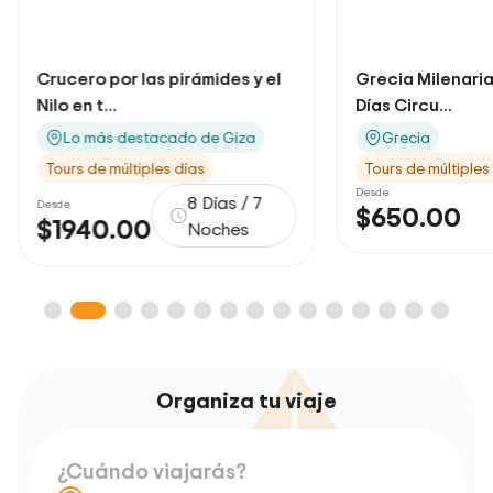
 las pirámides y el
Grecia Milenaria 5 Noches / 6
Días Circu...
estacado de Giza
Grecia
tiples días
Tours de múltiples días
Desde
8 Días / 7
$650.00
6 dias
00
Noches
Organiza tu viaje
¿Cuándo viajarás?