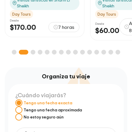
Sheikh
Sheikh
Day Tours
Day Tours
Desde
A
Desde
$170.00
7 horas
$60.00
8
Organiza tu viaje
¿Cuándo viajarás?
Tengo una fecha exacta
Tengo una fecha aproximada
No estoy seguro aún