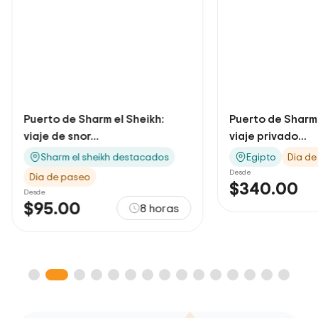
Puerto de Sharm el Sheikh:
Desde el 
viaje privado...
viaje y excu
Egipto
Dia de paseo
Egipto
Desde
Desde
$340.00
$170.0
9 horas
s