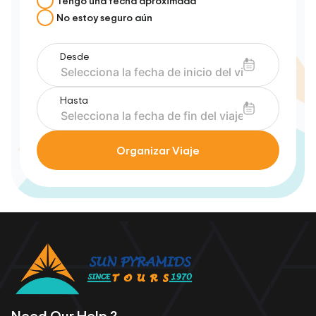
Tengo una fecha aproximada
No estoy seguro aún
Desde
Hasta
Organizar Viaje
Need Our Help ?