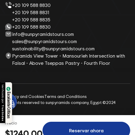
+20 109 588 8830
+20 109 588 8831
+20 109 588 8835
+20 109 588 8830
info@sunpyramidstours.com
sales@sunpyramidstours.com
sustainability@sunpyramidstours.com
Pyramids View Tower - Mansourieh Intersection with
Faisal - Above Tseppas Pastry - Fourth Floor
Verificado por:
Excelente Críticas
Privacy and Cookies
Terms and Conditions
All rights reserved to sunpyramids company, Egypt ©2024
Trustindex
Precio
Reservar ahora
$1240.00