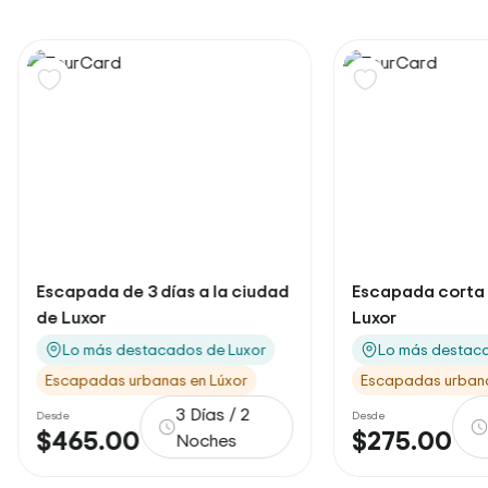
días a la ciudad
Escapada corta de 2 días en
Luxor
cados de Luxor
Lo más destacados de Luxor
nas en Lúxor
Escapadas urbanas en Lúxor
3 Días / 2
2 Días / 1
Desde
$275.00
Noches
Noche