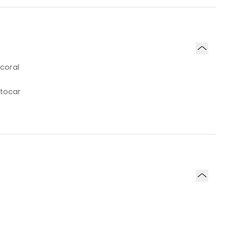
 coral
utocar