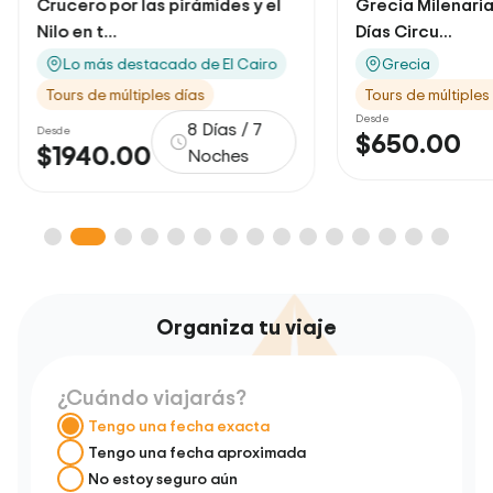
 las pirámides y el
Grecia Milenaria 5 Noches / 6
Días Circu...
stacado de El Cairo
Grecia
tiples días
Tours de múltiples días
Desde
8 Días / 7
$650.00
6 dias
00
Noches
Organiza tu viaje
¿Cuándo viajarás?
Tengo una fecha exacta
Tengo una fecha aproximada
No estoy seguro aún