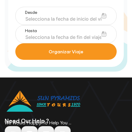
Desde
Hasta
Organizar Viaje
Need Our Help ?
We Would Happy To Help You ...