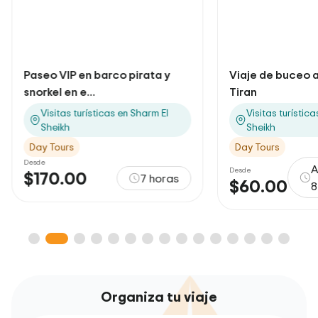
Paseo VIP en barco pirata y
Viaje de buceo a 
snorkel en e...
Tiran
Visitas turísticas en Sharm El
Visitas turístic
Sheikh
Sheikh
Day Tours
Day Tours
Desde
A
Desde
$170.00
7 horas
$60.00
8
Organiza tu viaje