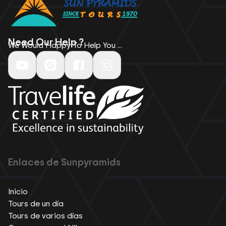
Need Our Help ?
We Would Happy To Help You ...
Enlaces de Sunpyramids
Inicio
Tours de un día
Tours de varios días