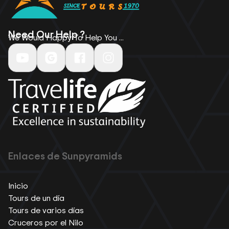
Need Our Help ?
We Would Happy To Help You ...
Enlaces de Sunpyramids
Inicio
Tours de un día
Tours de varios días
Cruceros por el Nilo