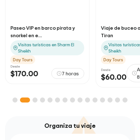
Paseo VIP en barco pirata y
Viaje de buceo a 
snorkel en e...
Tiran
Visitas turísticas en Sharm El
Visitas turístic
Sheikh
Sheikh
Day Tours
Day Tours
Desde
A
Desde
$170.00
7 horas
$60.00
8
Organiza tu viaje