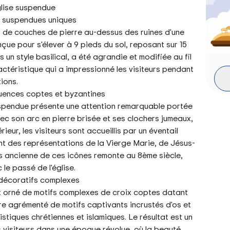
n suspendues uniques
et de couches de pierre au-dessus des ruines d'une
çue pour s'élever à 9 pieds du sol, reposant sur 15
un style basilical, a été agrandie et modifiée au fil
ctéristique qui a impressionné les visiteurs pendant
ions.
luences coptes et byzantines
suspendue présente une attention remarquable portée
avec son arc en pierre brisée et ses clochers jumeaux,
érieur, les visiteurs sont accueillis par un éventail
nt des représentations de la Vierge Marie, de Jésus-
us ancienne de ces icônes remonte au 8ème siècle,
 le passé de l'église.
s décoratifs complexes
est orné de motifs complexes de croix coptes datant
outre agrémenté de motifs captivants incrustés d'os et
stiques chrétiennes et islamiques. Le résultat est un
 visiteurs dans une époque révolue, où la beauté