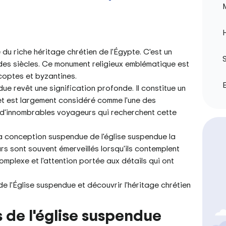
M
H
du riche héritage chrétien de l'Égypte. C'est un
S
 des siècles. Ce monument religieux emblématique est
 coptes et byzantines.
E
due revêt une signification profonde. Il constitue un
t est largement considéré comme l'une des
re d'innombrables voyageurs qui recherchent cette
a conception suspendue de l'église suspendue la
eurs sont souvent émerveillés lorsqu'ils contemplent
complexe et l'attention portée aux détails qui ont
e l'Église suspendue et découvrir l'héritage chrétien
s de l'église suspendue