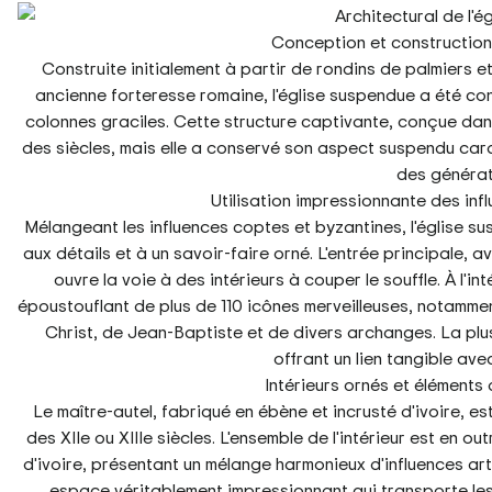
Conception et constructio
Construite initialement à partir de rondins de palmiers 
ancienne forteresse romaine, l'église suspendue a été con
colonnes graciles. Cette structure captivante, conçue dans 
des siècles, mais elle a conservé son aspect suspendu cara
des générat
Utilisation impressionnante des inf
Mélangeant les influences coptes et byzantines, l'église 
aux détails et à un savoir-faire orné. L'entrée principale, 
ouvre la voie à des intérieurs à couper le souffle. À l'int
époustouflant de plus de 110 icônes merveilleuses, notamme
Christ, de Jean-Baptiste et de divers archanges. La pl
offrant un lien tangible avec
Intérieurs ornés et élément
Le maître-autel, fabriqué en ébène et incrusté d'ivoire, 
des XIIe ou XIIIe siècles. L'ensemble de l'intérieur est en 
d'ivoire, présentant un mélange harmonieux d'influences arti
espace véritablement impressionnant qui transporte les