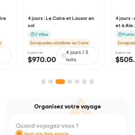
4 jours : Le Caire et Louxor en
4 jours : court s
vol
et à Ale...
2 Villes
Points forts de 
Escapades citadines au Caire
Escapades citadi
4 jours / 3
À partir de
À partir de
$970.00
$505.00
nuits
Organisez votre voyage
Quand voyagez-vous ?
Avoir une date exacte