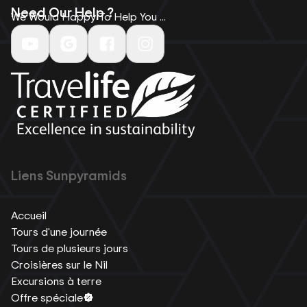
Need Our Help ?
We Would Happy To Help You ...
Liens Sunpyramids
Accueil
Tours d'une journée
Tours de plusieurs jours
Croisières sur le Nil
Excursions à terre
Offre spéciale