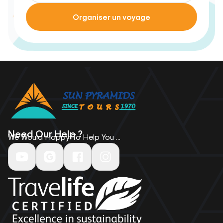
Organiser un voyage
Need Our Help ?
We Would Happy To Help You ...