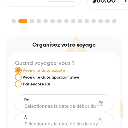
$60.00
h
Organisez votre voyage
Quand voyagez-vous ?
Avoir une date exacte
Avoir une date approximative
Pas encore sûr
De
À