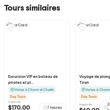
Tours similaires
Excursion VIP en bateau de
Voyage de plongé
pirates et pl...
Tiran
Visites à Charm el-Cheikh
Visites à Charm
Day Tours
Day Tours
À partir de
E
À partir de
$170.00
7 heures