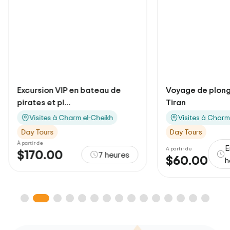
Excursion VIP en bateau de
Voyage de plongé
pirates et pl...
Tiran
Visites à Charm el-Cheikh
Visites à Charm
Day Tours
Day Tours
À partir de
E
À partir de
$170.00
7 heures
$60.00
h