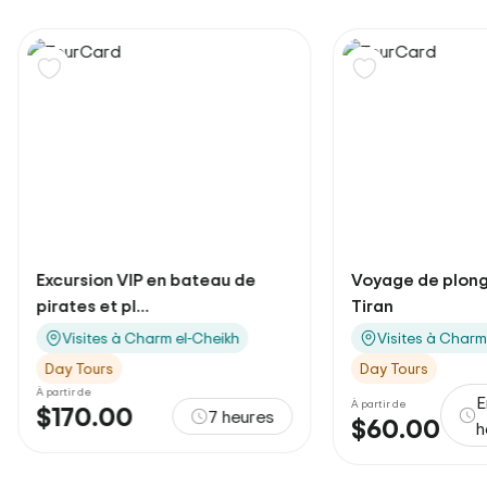
Excursion VIP en bateau de
Voyage de plongé
pirates et pl...
Tiran
Visites à Charm el-Cheikh
Visites à Charm
Day Tours
Day Tours
À partir de
E
À partir de
$170.00
7 heures
$60.00
h