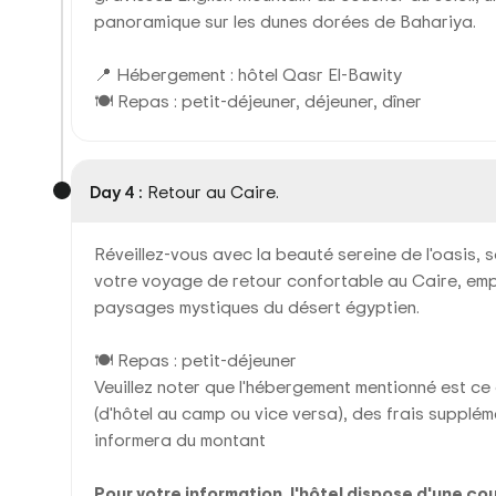
panoramique sur les dunes dorées de Bahariya.
📍 Hébergement : hôtel Qasr El-Bawity
🍽 Repas : petit-déjeuner, déjeuner, dîner
Day 4 :
Retour au Caire.
Réveillez-vous avec la beauté sereine de l'oasis, 
votre voyage de retour confortable au Caire, emp
paysages mystiques du désert égyptien.
🍽 Repas : petit-déjeuner
Veuillez noter que l'hébergement mentionné est ce 
(d'hôtel au camp ou vice versa), des frais supplé
informera du montant
Pour votre information, l'hôtel dispose d'une cou