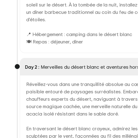
soleil sur le désert. À la tombée de la nuit, insta
un dîner barbecue traditionnel au coin du feu de c
d'étoiles.
📍 Hébergement : camping dans le désert blanc
🍽 Repas : déjeuner, dîner
Day 2 :
Merveilles du désert blanc et aventures hor
Réveillez-vous dans une tranquillité absolue au c
paisible entouré de paysages surréalistes. Embar
chauffeurs experts du désert, naviguant à travers
source magique cachée, une merveille naturelle du d
acacia isolé résistant dans le sable doré.
En traversant le désert blanc crayeux, admirez l
sculptées par le vent, façonnées au fil des millén