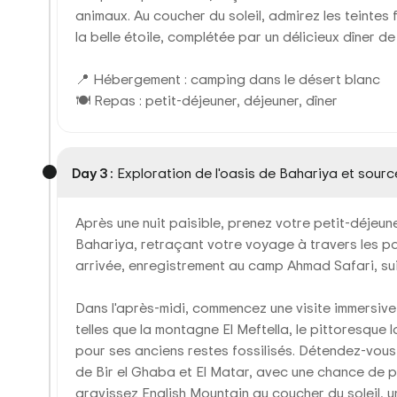
animaux. Au coucher du soleil, admirez les teintes
la belle étoile, complétée par un délicieux dîner de
📍 Hébergement : camping dans le désert blanc
🍽 Repas : petit-déjeuner, déjeuner, dîner
Day 3 :
Exploration de l'oasis de Bahariya et sourc
Après une nuit paisible, prenez votre petit-déjeune
Bahariya, retraçant votre voyage à travers les pa
arrivée, enregistrement au camp Ahmad Safari, suiv
Dans l'après-midi, commencez une visite immersive d
telles que la montagne El Meftella, le pittoresqu
pour ses anciens restes fossilisés. Détendez-vou
de Bir el Ghaba et El Matar, avec une chance de pr
gravissez English Mountain au coucher du soleil, 