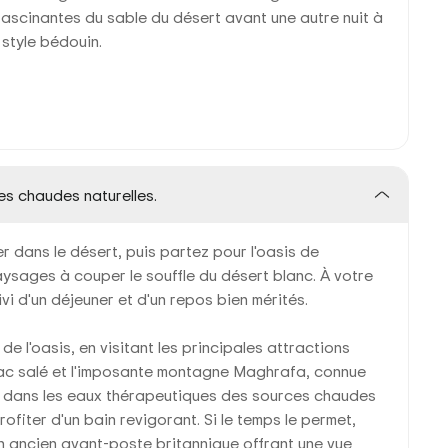
 fascinantes du sable du désert avant une autre nuit à
 style bédouin.
es chaudes naturelles.
r dans le désert, puis partez pour l'oasis de
ysages à couper le souffle du désert blanc. À votre
i d'un déjeuner et d'un repos bien mérités.
e l'oasis, en visitant les principales attractions
e lac salé et l'imposante montagne Maghrafa, connue
s dans les eaux thérapeutiques des sources chaudes
ofiter d'un bain revigorant. Si le temps le permet,
un ancien avant-poste britannique offrant une vue