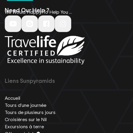
Need Our Help ?
We Would Happy To Help You ...
Liens Sunpyramids
Accueil
Tours d'une journée
Tours de plusieurs jours
Croisières sur le Nil
Excursions à terre