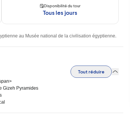
Disponibilité du tour
Tous les jours
gyptienne au Musée national de la civilisation égyptienne.
Tout réduire
/span>
 de Gizeh Pyramides
s
cal