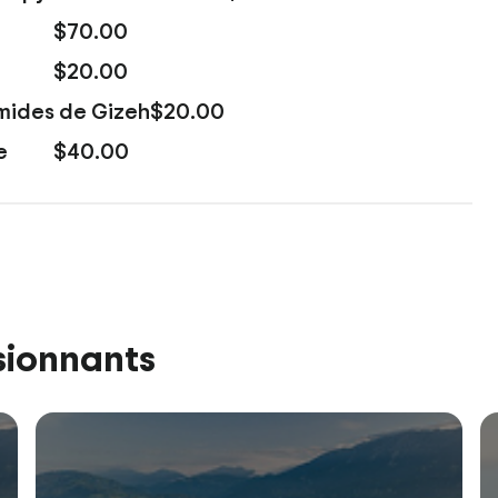
$70.00
$20.00
mides de Gizeh
$20.00
e
$40.00
sionnants