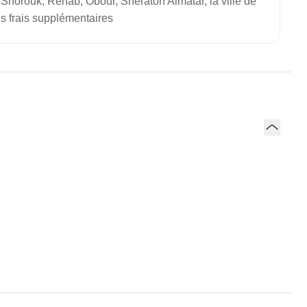
, Shorouk, Rehab, Obour, Sheraton Almatar, la ville de
es frais supplémentaires