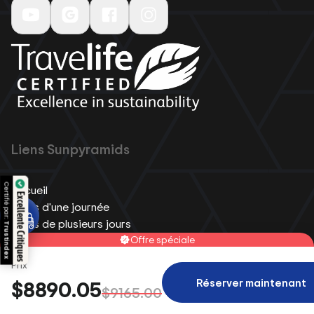
Liens Sunpyramids
Accueil
Excellente Critiques
Tours d'une journée
Tours de plusieurs jours
Croisières sur le Nil
Offre spéciale
Excursions à terre
Prix
Offre spéciale
Réserver maintenant
$8890.05
Louer une voiture
$9165.00
À propos