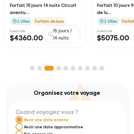
Forfait 15 jours 14 nuits Circuit
Forfait 10 jours 
aventu...
de lu...
2 Villes
Forfaits de luxe
2 Villes
Forfai
15 jours /
À partir de
À partir de
$4360.00
$5075.00
14 nuits
Organisez votre voyage
Quand voyagez-vous ?
Avoir une date exacte
Avoir une date approximative
Pas encore sûr