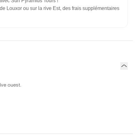
e avec Sun Pyramids Tours !
de Louxor ou sur la rive Est, des frais supplémentaires
ive ouest.