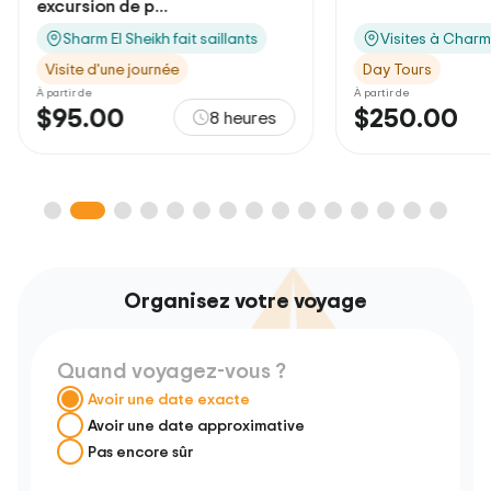
cursion de p...
Sharm El Sheikh fait saillants
Visites à Charm el-Chei
isite d'une journée
Day Tours
rtir de
À partir de
95.00
$250.00
8 heures
8 
Organisez votre voyage
Quand voyagez-vous ?
Avoir une date exacte
Avoir une date approximative
Pas encore sûr