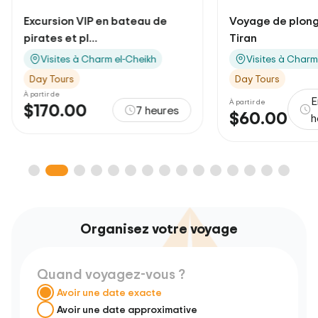
Excursion VIP en bateau de
Voyage de plongé
pirates et pl...
Tiran
Visites à Charm el-Cheikh
Visites à Charm
Day Tours
Day Tours
À partir de
E
À partir de
$170.00
7 heures
$60.00
h
Organisez votre voyage
Quand voyagez-vous ?
Avoir une date exacte
Avoir une date approximative