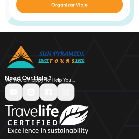
Organizar Viaje
Need Our Help ?
We Would Happy To Help You ...