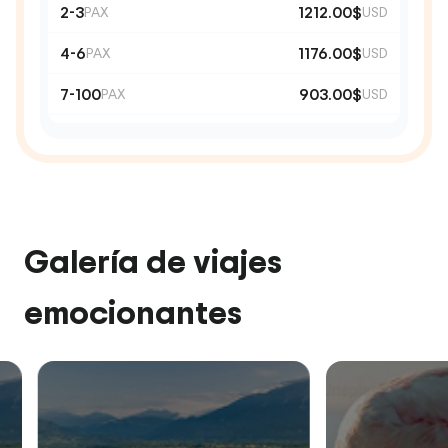
2-3
1212.00$
PAX
USD
4-6
1176.00$
PAX
USD
7-100
903.00$
PAX
USD
Galería de viajes
emocionantes