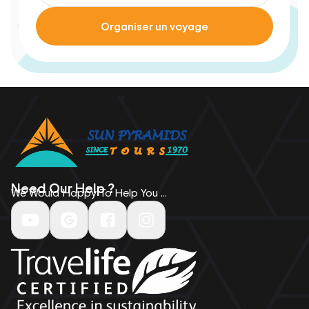
Organiser un voyage
Need Our Help ?
We Would Happy To Help You ...