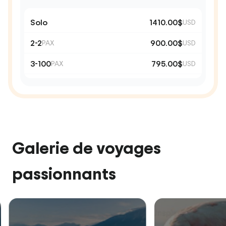
Solo
1410.00$
USD
2-2
900.00$
PAX
USD
3-100
795.00$
PAX
USD
Galerie de voyages
passionnants