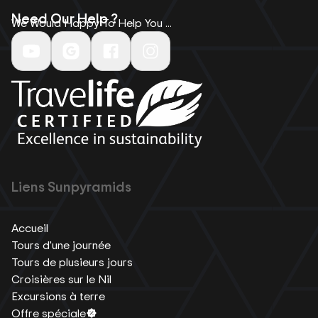
Need Our Help ?
We Would Happy To Help You ...
Liens Sunpyramids
Accueil
Tours d'une journée
Tours de plusieurs jours
Croisières sur le Nil
Excursions à terre
Offre spéciale