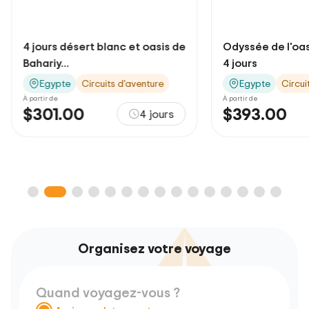
Odyssée de l'oasis de Siwa de
Bain de Moïse 
4 jours
Egypte
Circuits d'aventure
Visites à Charm
À partir de
Day Tours
$393.00
4 jours
À partir de
$250.00
Organisez votre voyage
Quand voyagez-vous ?