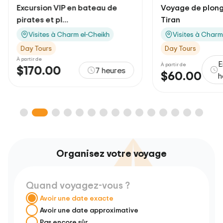
e
Voyage de plongée sur l'île de
Spectacl
Tiran
Charm el-
Visites à Charm el-Cheikh
Visite
Day Tours
Day Tour
Environ 8
À partir de
À partir de
res
$60.00
$105.
heures
Organisez votre voyage
Quand voyagez-vous ?
Avoir une date exacte
Avoir une date approximative
Pas encore sûr