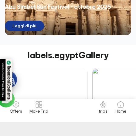
Abu Simbel Sun Festival - ottobre 2025
Leggi di più
labels.egyptGallery
Verificato da
Recensioni Eccellente
Trustindex
Offers
Make Trip
trips
Home