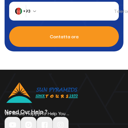
Telefo
+93
Contatta ora
Need Our Help ?
We Would Happy To Help You ...