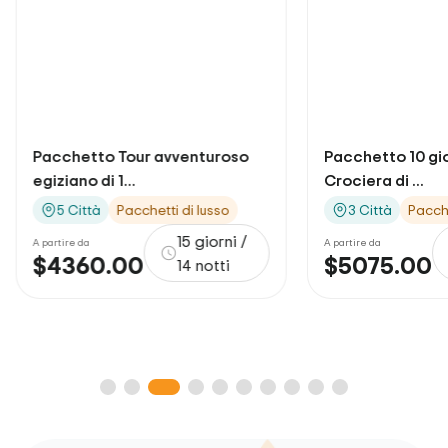
Pacchetto Tour avventuroso
Pacchetto 10 gio
egiziano di 1...
Crociera di ...
5 Città
Pacchetti di lusso
3 Città
Pacche
15 giorni /
A partire da
A partire da
$4360.00
$5075.00
14 notti