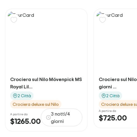
ociera sul Nilo Mövenpick MS
Crociera sul Nilo di 3 not
al Lil...
giorni ...
2 Città
2 Città
rociera deluxe sul Nilo
Crociera deluxe sul Nilo
A partire da
3 notti/4
artire da
$725.00
4
1265.00
giorni