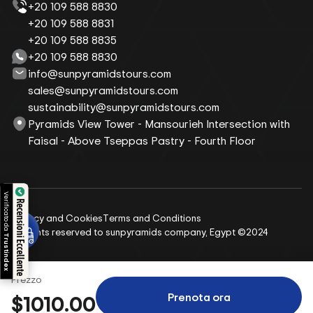
+20 109 588 8830
+20 109 588 8831
+20 109 588 8835
+20 109 588 8830
info@sunpyramidstours.com
sales@sunpyramidstours.com
sustainability@sunpyramidstours.com
Pyramids View Tower - Mansourieh Intersection with
Faisal - Above Tseppas Pastry - Fourth Floor
Verificato da
Recensioni Eccellente
Privacy and Cookies
Terms and Conditions
All rights reserved to sunpyramids company, Egypt ©2024
Trustindex
Prezzo
Prenota ora
$1010.00