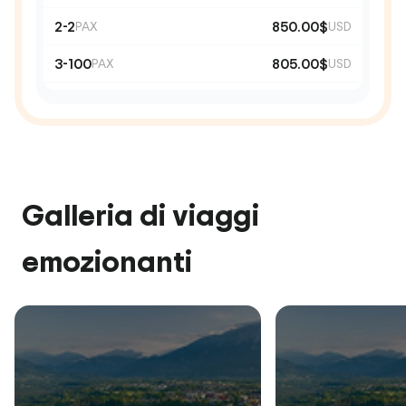
2-2
850.00$
PAX
USD
3-100
805.00$
PAX
USD
Galleria di viaggi
emozionanti