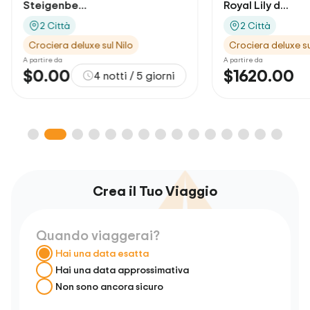
Royal Lily d...
Royal Lil.
2 Città
2 Citt
Crociera deluxe sul Nilo
Crociera 
A partire da
A partire da
$1620.00
orni
5 giorni
$1265
Crea il Tuo Viaggio
Quando viaggerai?
Hai una data esatta
Hai una data approssimativa
Non sono ancora sicuro