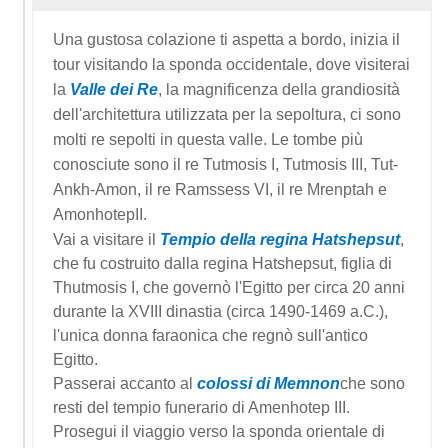
Una gustosa colazione
ti aspetta a bordo, inizia il
tour visitando la sponda occidentale,
dove visiterai
la
Valle dei Re
, la magnificenza della grandiosità
dell'architettura utilizzata per la sepoltura, ci sono
molti re sepolti in questa valle. Le tombe più
conosciute sono il re Tutmosis I, Tutmosis III, Tut-
Ankh-Amon, il re Ramssess VI, il re Mrenptah e
AmonhotepII.
Vai a visitare il
Tempio della regina Hatshepsut
,
che fu costruito dalla regina Hatshepsut, figlia di
Thutmosis I, che governò l'Egitto per circa 20 anni
durante la XVIII dinastia (circa 1490-1469 a.C.),
l'unica donna faraonica che regnò sull'antico
Egitto.
Passerai accanto al
colossi di
Memnon
che sono
resti del tempio funerario di Amenhotep III.
Prosegui il viaggio verso la sponda orientale di