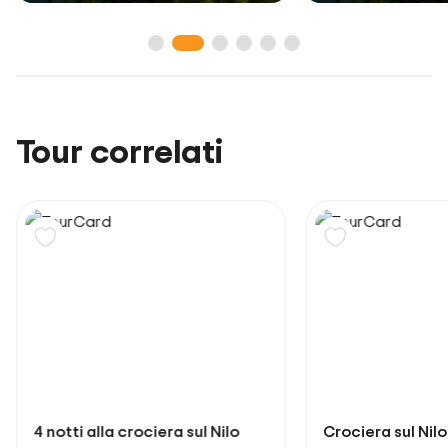
Tour correlati
lo
Crociera sul Nilo Movenpick
Crociera