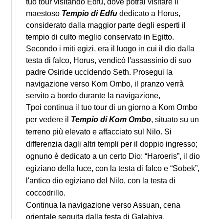
tuo tour visitando Edfu, dove potrai visitare il
maestoso
Tempio di Edfu
dedicato a Horus,
considerato dalla maggior parte degli esperti il
tempio di culto meglio conservato in Egitto.
Secondo i miti egizi, era il luogo in cui il dio dalla
testa di falco, Horus, vendicò l'assassinio di suo
padre Osiride uccidendo Seth. Prosegui la
navigazione verso Kom Ombo, il pranzo verrà
servito a bordo durante la navigazione,
T
poi continua il tuo tour di un giorno a Kom Ombo
per vedere il
Tempio di Kom Ombo
, situato su un
terreno più elevato e affacciato sul Nilo. Si
differenzia dagli altri templi per il doppio ingresso;
ognuno è dedicato a un certo Dio: “Haroeris”, il dio
egiziano della luce, con la testa di falco e “Sobek”,
l'antico dio egiziano del Nilo, con la testa di
coccodrillo.
Continua la navigazione verso Assuan, cena
orientale seguita dalla festa di Galabiya.