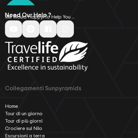
Need Our Help ?
We Would Happy To Help You ...
Collegamenti Sunpyramids
Home
Tour di un giorno
Tour di più giorni
Crociere sul Nilo
Escursioni a terra