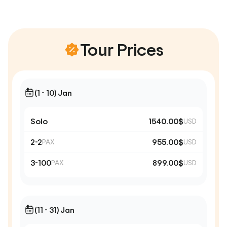
Tour Prices
(1 - 10) Jan
Solo
1540.00$
USD
2-2
955.00$
PAX
USD
3-100
899.00$
PAX
USD
(11 - 31) Jan