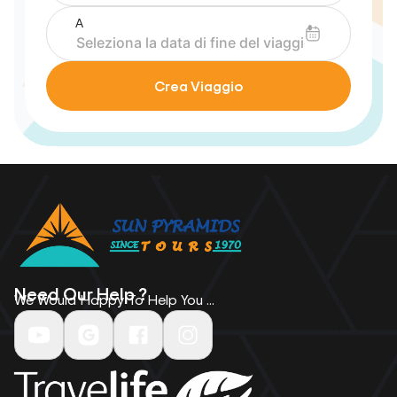
A
Crea Viaggio
Need Our Help ?
We Would Happy To Help You ...