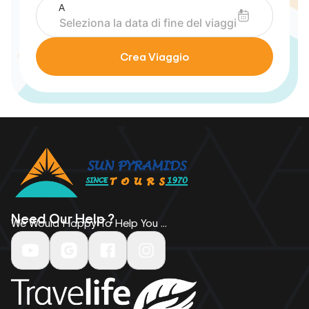
A
Crea Viaggio
Need Our Help ?
We Would Happy To Help You ...