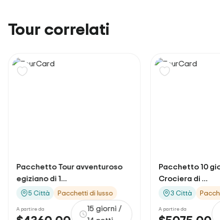
Tour correlati
Offerta Specia
Pacchetto 10 giorni 9 notti
Pacchetto 12 gior
Crociera di ...
Crociera di...
3 Città
Pacchetti di lusso
3 Città
Pacche
10 giorni/9
A partire da