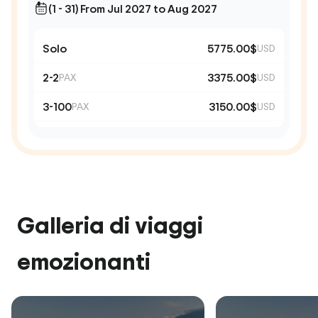
(1 - 31) From Jul 2027 to Aug 2027
Solo
5775.00$
USD
2-2
3375.00$
PAX
USD
3-100
3150.00$
PAX
USD
Galleria di viaggi
emozionanti