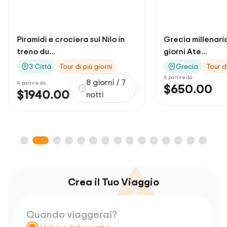
ul Nilo in
Grecia millenaria 5 notti / 6
7 
giorni Ate...
cr
 giorni
Grecia
Tour di più giorni
A partire da
A p
 giorni / 7
$650.00
$
6 giorni
otti
Crea il Tuo Viaggio
Quando viaggerai?