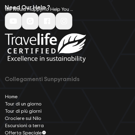
Need Our Help ?
We Would Happy To Help You ...
Collegamenti Sunpyramids
Home
Tour di un giorno
Tour di più giorni
Crociere sul Nilo
Escursioni a terra
Offerta Speciale