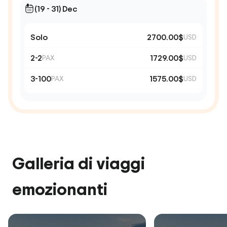
(19 - 31) Dec
Solo
2700.00$
USD
2-2
1729.00$
PAX
USD
3-100
1575.00$
PAX
USD
Galleria di viaggi
emozionanti