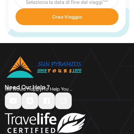
Crea Viaggio
Need Our Help ?
We Would Happy To Help You ...