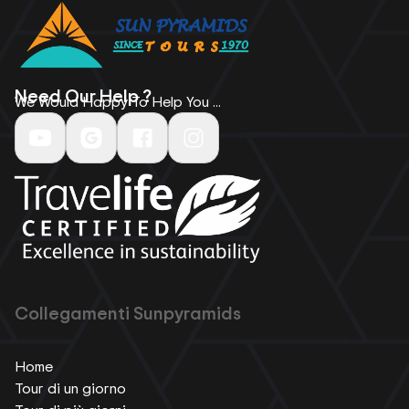
Need Our Help ?
We Would Happy To Help You ...
Collegamenti Sunpyramids
Home
Tour di un giorno