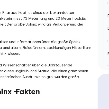
D
m Pharaos Kopf ist eines der bekanntesten
D
lkstein misst 73 Meter lang und 20 Meter hoch.Es
heit.Der große Sphinx wird als Verkörperung der
D
Fakten und Informationen über die große Sphinx
ranstaltern, Reiseführern, sachkundigen Historikern
hinx wissen.
E
und Wissenschaftler über die Jahrtausende
E
ber diese unglaubliche Statue, die einen ganz neuen
ünstlerischen Ausdrucks zeigte, wurden große
G
inx -Fakten
T