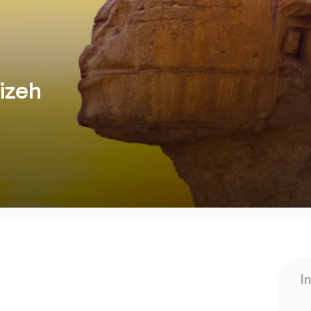
izeh
I