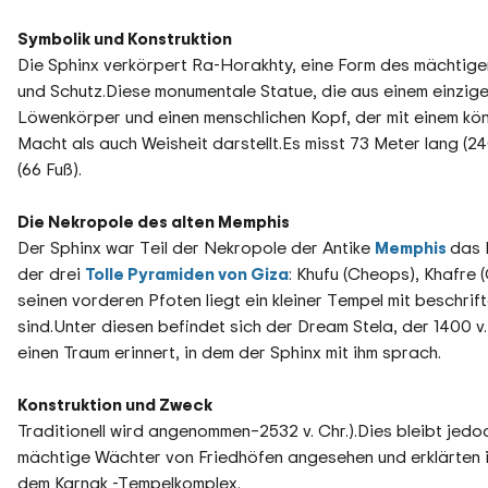
Symbolik und Konstruktion
Die Sphinx verkörpert Ra-Horakhty, eine Form des mächtige
und Schutz.Diese monumentale Statue, die aus einem einzigen
Löwenkörper und einen menschlichen Kopf, der mit einem kö
Macht als auch Weisheit darstellt.Es misst 73 Meter lang (24
(66 Fuß).
Die Nekropole des alten Memphis
Der Sphinx war Teil der Nekropole der Antike
Memphis
das 
der drei
Tolle Pyramiden von Giza
: Khufu (Cheops), Khafre
seinen vorderen Pfoten liegt ein kleiner Tempel mit beschr
sind.Unter diesen befindet sich der Dream Stela, der 1400 v
einen Traum erinnert, in dem der Sphinx mit ihm sprach.
Konstruktion und Zweck
Traditionell wird angenommen–2532 v. Chr.).Dies bleibt jed
mächtige Wächter von Friedhöfen angesehen und erklärten i
dem Karnak -Tempelkomplex.