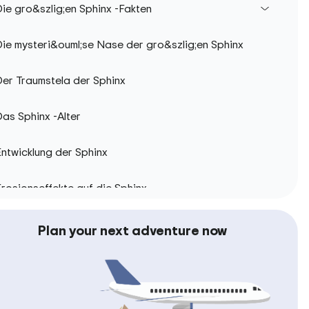
ie gro&szlig;en Sphinx -Fakten
ie mysteri&ouml;se Nase der gro&szlig;en Sphinx
Der Traumstela der Sphinx
as Sphinx -Alter
ntwicklung der Sphinx
rosionseffekte auf die Sphinx
eheime Tunnel unter dem gro&szlig;en Sphinx
Plan your next adventure now
Namen des gro&szlig;en Sphinx
heorien &uuml;ber die Sphinx