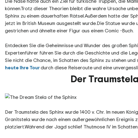
Die Nase hätte auch ein Ziel für türkische Truppen, die Ma
können.Trotz dieser Theorien bleibt die wahre Ursache un
Sphinx zu einem dauerhaften Rätsel.Außerdem hatte der Sphi
jetzt im British Museum ausgestellt wurde.Die Statue wurde 
gestrichen und ähnelte einer Figur aus einem Comic -Buch.
Entdecken Sie die Geheimnisse und Wunder des großen Sphi
Expertenführer führen Sie durch die Geschichte und die L
Sie nicht die Chance, im Schatten des Sphinx zu stehen und 
heute Ihre Tour
durch diese Reiseroute und eine unvergessl
Der Traumstela
Der Traumstela des Sphinx wurde 1400 v. Chr. Im neuen Köni
Granitstela wurde nach einem außergewöhnlichen Ereignis 
platziert.Während der Jagd schlief Thutmose IV im Schatten 