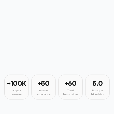
+100K
+50
+60
5.0
Happy
Years of
Total
Rating in
customer
experience
Destinations
Tripadvisor