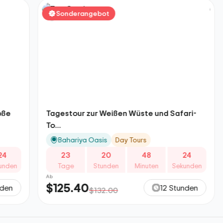
Sonderangebot
Sond
Tagestour zur Weißen Wüste und Safari-
2-tägig
To...
die...
Bahariya Oasis
Day Tours
Bahar
23
20
48
23
23
Tage
Stunden
Minuten
Sekunden
Tage
Ab
Ab
$125.40
$121.
12 Stunden
$132.00