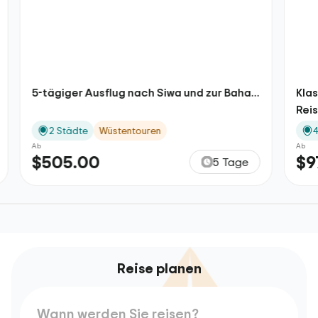
5-tägiger Ausflug nach Siwa und zur Baha...
Klassis
Reisepak
2 Städte
Wüstentouren
4 Stä
Ab
Ab
$505.00
$975
5 Tage
Reise planen
Wann werden Sie reisen?