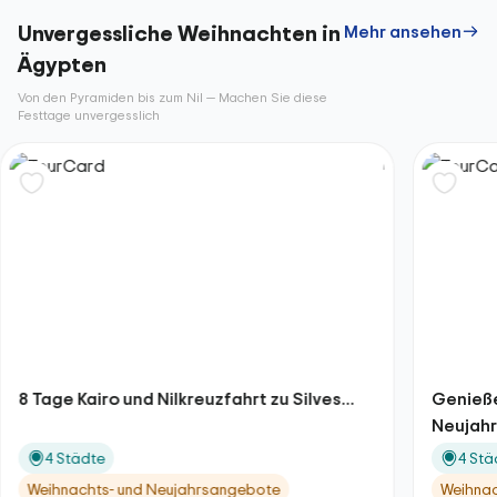
Unvergessliche Weihnachten in
Mehr ansehen
Ägypten
Von den Pyramiden bis zum Nil — Machen Sie diese
Festtage unvergesslich
8 Tage Kairo und Nilkreuzfahrt zu Silves...
Genieße
Neujahrs
4 Städte
4 Stä
Weihnachts- und Neujahrsangebote
Weihnac