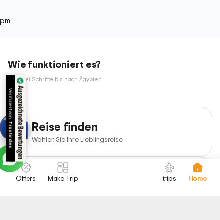
pm
Wie funktioniert es?
Nur drei Schritte bis nach Ägypten
Ausgezeichnete Bewertungen
Verifiziert von:
1
Reise finden
Trustindex
Wählen Sie Ihre Lieblingsreise
2
Buchung
Offers
Make Trip
trips
Home
Reise buchen und bezahlen