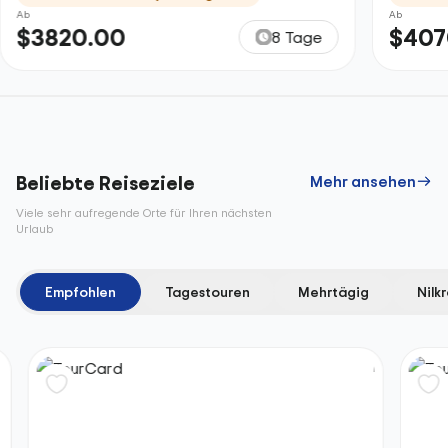
Ab
Ab
$3820.00
$407
8 Tage
Beliebte Reiseziele
Mehr ansehen
Viele sehr aufregende Orte für Ihren nächsten
Urlaub
Empfohlen
Tagestouren
Mehrtägig
Nilk