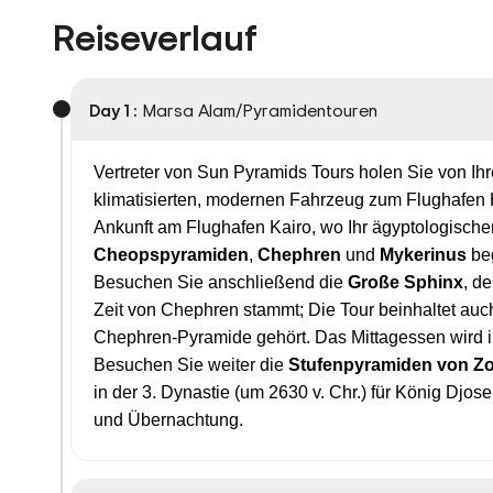
Reiseverlauf
Day 1 :
Marsa Alam/Pyramidentouren
Vertreter von Sun Pyramids Tours holen Sie von Ih
klimatisierten, modernen Fahrzeug zum Flughafen 
Ankunft am Flughafen Kairo, wo Ihr ägyptologischer 
Cheopspyramiden
,
Chephren
und
Mykerinus
beg
Besuchen Sie anschließend die
Große Sphinx
, d
Zeit von Chephren stammt; Die Tour beinhaltet au
Chephren-Pyramide gehört. Das Mittagessen wird in
Besuchen Sie weiter die
Stufenpyramiden von Z
in der 3. Dynastie (um 2630 v. Chr.) für König Djos
und Übernachtung.