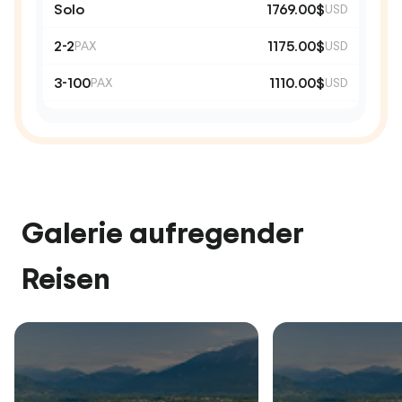
Solo
1769.00$
USD
2-2
1175.00$
PAX
USD
3-100
1110.00$
PAX
USD
Galerie aufregender
Reisen