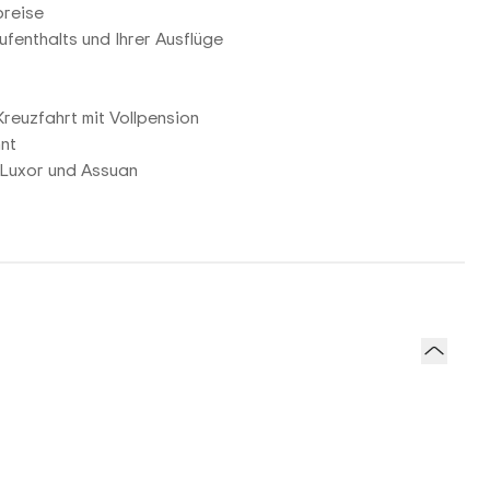
breise
fenthalts und Ihrer Ausflüge
reuzfahrt mit Vollpension
hnt
n Luxor und Assuan