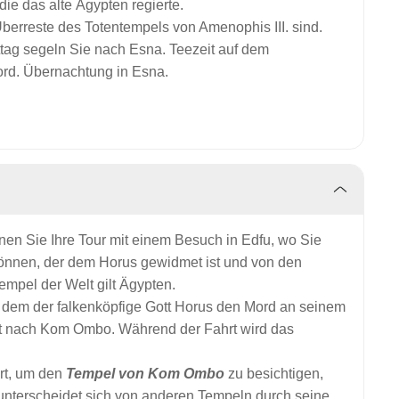
die das alte Ägypten regierte.
Überreste des Totentempels von Amenophis III. sind.
ttag segeln Sie nach Esna.
Teezeit auf dem
rd. Übernachtung in Esna.
nen Sie Ihre Tour mit einem Besuch in Edfu, wo Sie
önnen, der dem Horus gewidmet ist und von den
empel der Welt gilt Ägypten.
n dem der falkenköpfige Gott Horus den Mord an seinem
ahrt nach Kom Ombo. Während der Fahrt wird das
rt, um den
Tempel von Kom Ombo
zu besichtigen,
r unterscheidet sich von anderen Tempeln durch seine