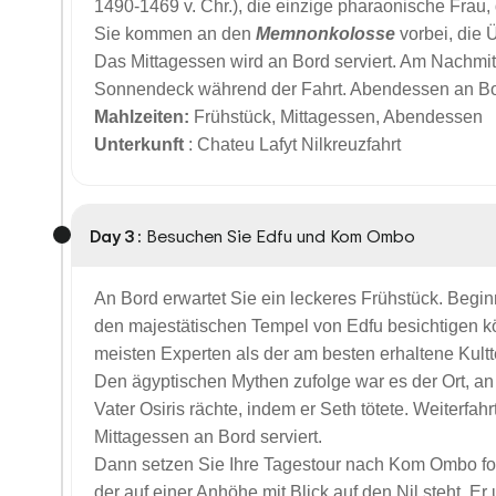
1490-1469 v. Chr.), die einzige pharaonische Frau, 
Sie kommen an den
Memnonkolosse
vorbei, die 
Das Mittagessen wird an Bord serviert. Am Nachmi
Sonnendeck während der Fahrt. Abendessen an Bo
Mahlzeiten:
Frühstück, Mittagessen, Abendessen
Unterkunft
: Chateu Lafyt Nilkreuzfahrt
Day 3 :
Besuchen Sie Edfu und Kom Ombo
An Bord erwartet Sie ein leckeres Frühstück. Begin
den majestätischen Tempel von Edfu besichtigen k
meisten Experten als der am besten erhaltene Kultt
Den ägyptischen Mythen zufolge war es der Ort, a
Vater Osiris rächte, indem er Seth tötete. Weiterf
Mittagessen an Bord serviert.
Dann setzen Sie Ihre Tagestour nach Kom Ombo fo
der auf einer Anhöhe mit Blick auf den Nil steht. E