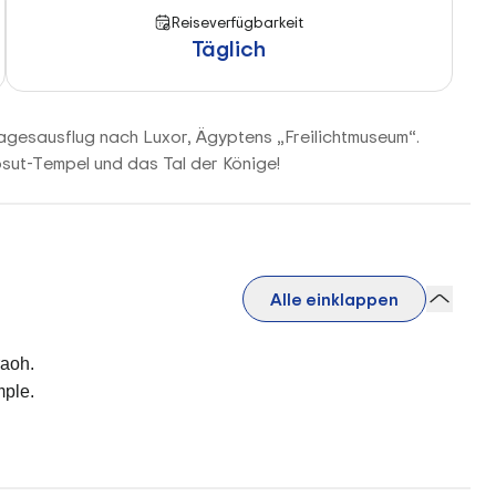
Reiseverfügbarkeit
Täglich
agesausflug nach Luxor, Ägyptens „Freilichtmuseum“.
sut-Tempel und das Tal der Könige!
Alle einklappen
raoh.
mple.