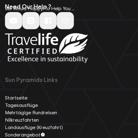
Need Our Help ?
We Would Happy To Help You ...
Sun Pyramids Links
Startseite
Tagesausflüge
Mehrtägige Rundreisen
Nilkreuzfahrten
Landausflüge (Kreuzfahrt)
Sonderangebot