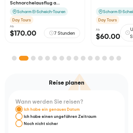
Schnorchelausflug a...
Scharm El-Scheich-Touren
Scharm El-Sche
Day Tours
Day Tours
Ab
U
Ab
$170.00
7 Stunden
$60.00
S
Reise planen
Wann werden Sie reisen?
Ich habe ein genaues Datum
Ich habe einen ungefähren Zeitraum
Noch nicht sicher